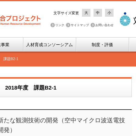
大
中
小
文字サイズ変更
リンク
サイトマップ
お問い合わせ
進事業
人材育成コンソーシアム
制度・評価
課題B2-1
018年度 課題B2-1
新たな観測技術の開発（空中マイクロ波送電技
開発）