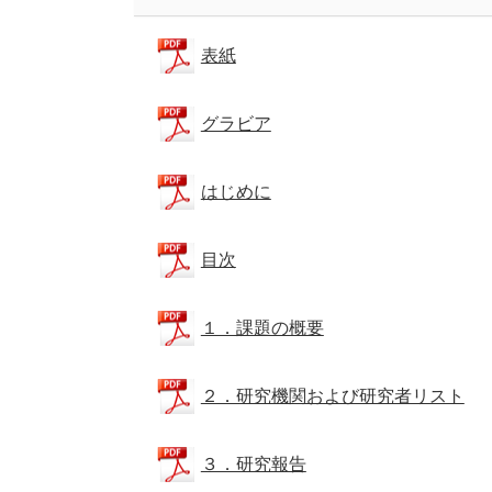
表紙
グラビア
はじめに
目次
１．課題の概要
２．研究機関および研究者リスト
３．研究報告