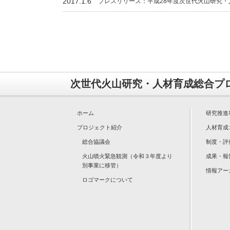
2017.1.6
プレスリリース：平成28年度次世代火山研究
次世代火山研究・人材育成総合プ
ホーム
研究推進
プロジェクト紹介
人材育成
総合協議会
制度・評
火山噴火緊急観測（令和３年度より
成果・報
別事業に移管）
情報アー
ロゴマークについて